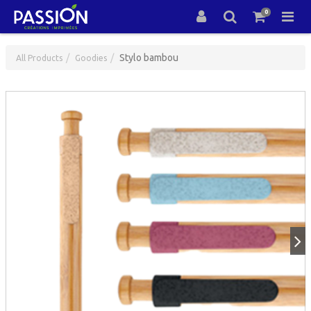
0
Stylo bambou
All Products
Goodies