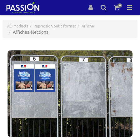
0
All Products
Impression petit format
Affiche
Affiches élections