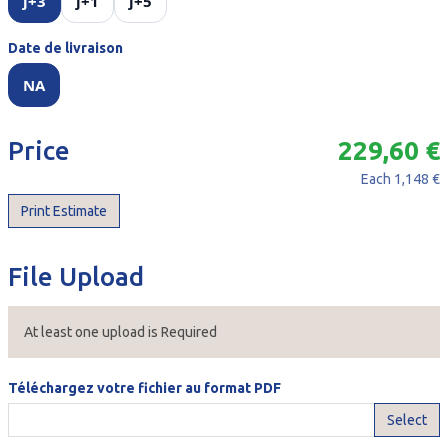
j+3
j+1
j+5
Date de livraison
NA
Price
229,60 €
Each
1,148 €
Print Estimate
File Upload
At least one upload is Required
Téléchargez votre fichier au format PDF
Select