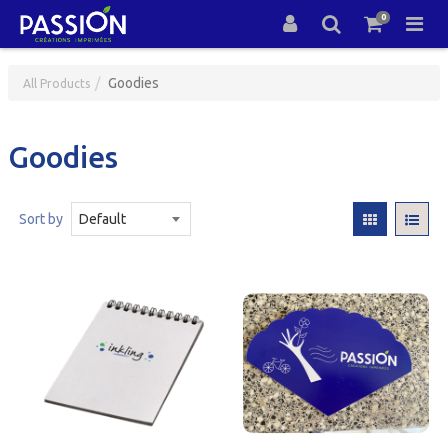
0
Goodies
All Products
Goodies
Sort by